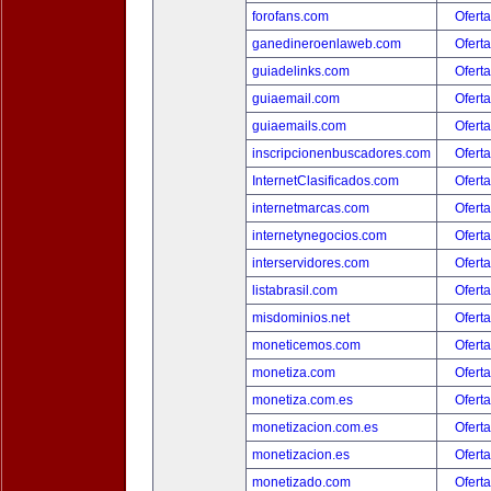
forofans.com
Oferta
ganedineroenlaweb.com
Oferta
guiadelinks.com
Oferta
guiaemail.com
Oferta
guiaemails.com
Oferta
inscripcionenbuscadores.com
Oferta
InternetClasificados.com
Oferta
internetmarcas.com
Oferta
internetynegocios.com
Oferta
interservidores.com
Oferta
listabrasil.com
Oferta
misdominios.net
Oferta
moneticemos.com
Oferta
monetiza.com
Oferta
monetiza.com.es
Oferta
monetizacion.com.es
Oferta
monetizacion.es
Oferta
monetizado.com
Oferta