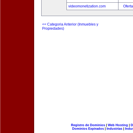
videomonetization.com
Oferta
<< Categoria Anterior (Inmuebles y
Propiedades)
Registro de Dominios
|
Web Hosting
|
D
Dominios Expirados
|
Industrias
|
Indu