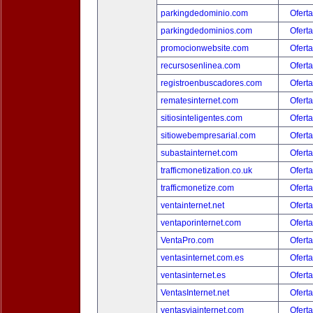
parkingdedominio.com
Oferta
parkingdedominios.com
Oferta
promocionwebsite.com
Oferta
recursosenlinea.com
Oferta
registroenbuscadores.com
Oferta
rematesinternet.com
Oferta
sitiosinteligentes.com
Oferta
sitiowebempresarial.com
Oferta
subastainternet.com
Oferta
trafficmonetization.co.uk
Oferta
trafficmonetize.com
Oferta
ventainternet.net
Oferta
ventaporinternet.com
Oferta
VentaPro.com
Oferta
ventasinternet.com.es
Oferta
ventasinternet.es
Oferta
VentasInternet.net
Oferta
ventasviainternet.com
Oferta