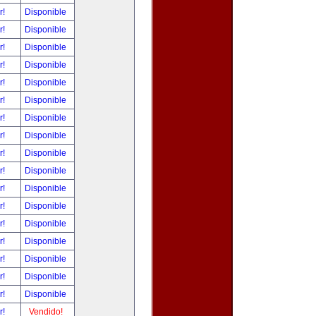
r!
Disponible
r!
Disponible
r!
Disponible
r!
Disponible
r!
Disponible
r!
Disponible
r!
Disponible
r!
Disponible
r!
Disponible
r!
Disponible
r!
Disponible
r!
Disponible
r!
Disponible
r!
Disponible
r!
Disponible
r!
Disponible
r!
Disponible
r!
Vendido!