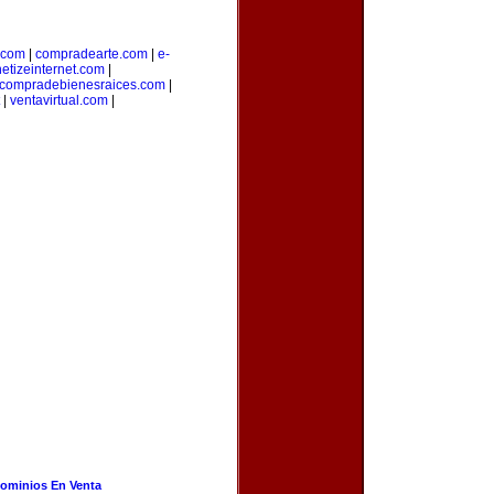
.com
|
compradearte.com
|
e-
etizeinternet.com
|
compradebienesraices.com
|
|
ventavirtual.com
|
ominios En Venta