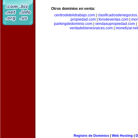
Otros dominios en venta:
centrodeteletrabajo.com
|
clasificadosdenegocios
propiedad.com
|
forodeventas.com
|
mon
parkingdedominio.com
|
vendasupropiedad.com
|
ventadebienesraices.com
|
monetizar.net
Registro de Dominios
|
Web Hosting
|
D