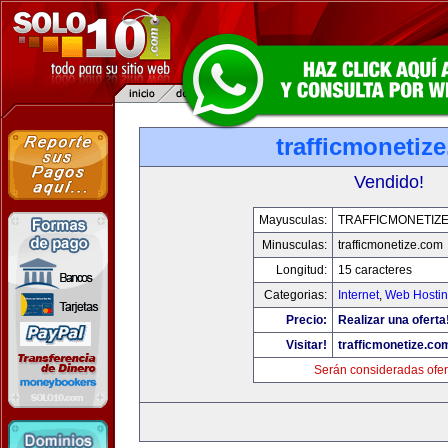
trafficmonetiz
Vendido!
Mayusculas:
TRAFFICMONETIZ
Minusculas:
trafficmonetize.com
Longitud:
15 caracteres
Categorias:
Internet
,
Web Hostin
Precio:
Realizar una oferta
Visitar!
trafficmonetize.co
Serán consideradas ofer