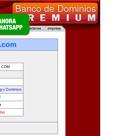
e.com
E.COM
g y Dominios
!
m
tas