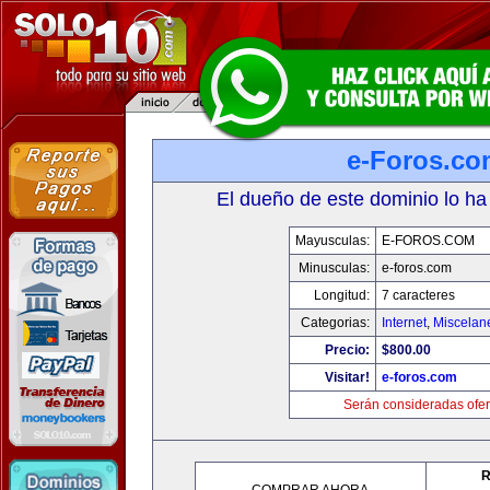
e-Foros.co
El dueño de este dominio lo ha
Mayusculas:
E-FOROS.COM
Minusculas:
e-foros.com
Longitud:
7 caracteres
Categorias:
Internet
,
Miscelane
Precio:
$800.00
Visitar!
e-foros.com
Serán consideradas ofer
R