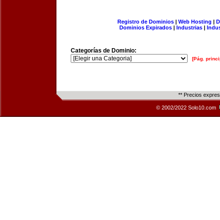
Registro de Dominios
|
Web Hosting
|
D
Dominios Expirados
|
Industrias
|
Indu
Categorías de Dominio:
[Pág. princi
** Precios expre
© 2002/2022 Solo10.com