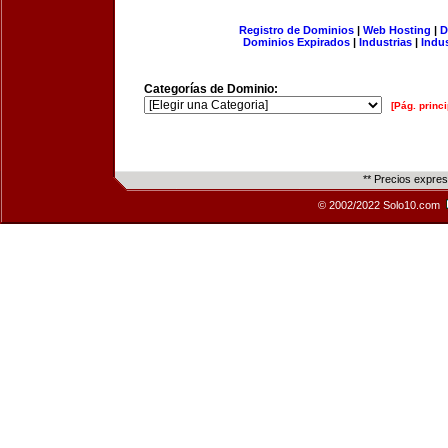
Registro de Dominios
|
Web Hosting
|
D
Dominios Expirados
|
Industrias
|
Indu
Categorías de Dominio:
[Pág. princi
** Precios expre
© 2002/2022 Solo10.com