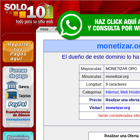
monetizar.o
El dueño de este dominio lo ha
Mayusculas:
MONETIZAR.ORG
Minusculas:
monetizar.org
Longitud:
9 caracteres
Categorias:
Internet
,
Web Hostin
Precio:
Realizar una oferta
Visitar!
monetizar.org
Serán consideradas ofer
Realizar una Oferta