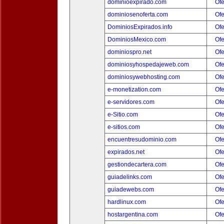
dominioexpirado.com
Ofe
dominiosenoferta.com
Ofe
DominiosExpirados.info
Ofe
DominiosMexico.com
Ofe
dominiospro.net
Ofe
dominiosyhospedajeweb.com
Ofe
dominiosywebhosting.com
Ofe
e-monetization.com
Ofe
e-servidores.com
Ofe
e-Sitio.com
Ofe
e-sitios.com
Ofe
encuentresudominio.com
Ofe
expirados.net
Ofe
gestiondecartera.com
Ofe
guiadelinks.com
Ofe
guiadewebs.com
Ofe
hardlinux.com
Ofe
hostargentina.com
Ofe