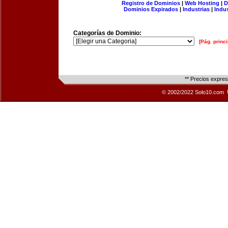
Registro de Dominios
|
Web Hosting
|
D
Dominios Expirados
|
Industrias
|
Indu
Categorías de Dominio:
[Pág. princi
** Precios expre
© 2002/2022 Solo10.com