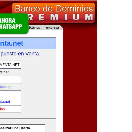
nta.net
 puesto en Venta
VENTA.NET
a.net
edades
ta.net
tas
ealizar una Oferta