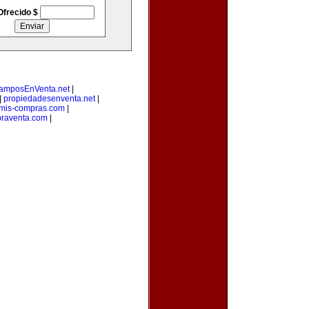
Ofrecido $
amposEnVenta.net
|
|
propiedadesenventa.net
|
mis-compras.com
|
raventa.com
|