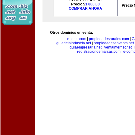
COMPRAR AHORA
Precio $
1,800.00
Precio 
COMPRAR AHORA
Otros dominios en venta:
e-tenis.com
|
propiedadesrurales.com
|
C
guiadelaindustria.net
|
propiedadesenventa.net
guiaempresaria.net
|
ventainternet.net
|
registraciondemarcas.com
|
e-comp