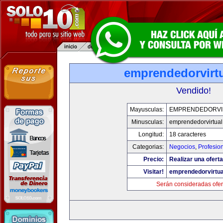
emprendedorvirt
Vendido!
Mayusculas:
EMPRENDEDORVI
Minusculas:
emprendedorvirtua
Longitud:
18 caracteres
Categorias:
Negocios
,
Profesio
Precio:
Realizar una oferta
Visitar!
emprendedorvirtu
Serán consideradas ofer