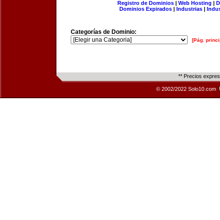
Registro de Dominios
|
Web Hosting
|
D
Dominios Expirados
|
Industrias
|
Indu
Categorías de Dominio:
[Pág. princi
** Precios expre
© 2002/2022 Solo10.com