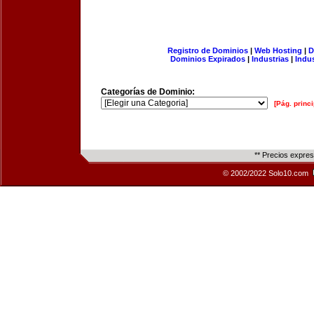
Registro de Dominios
|
Web Hosting
|
D
Dominios Expirados
|
Industrias
|
Indu
Categorías de Dominio:
[Pág. princi
** Precios expre
© 2002/2022 Solo10.com