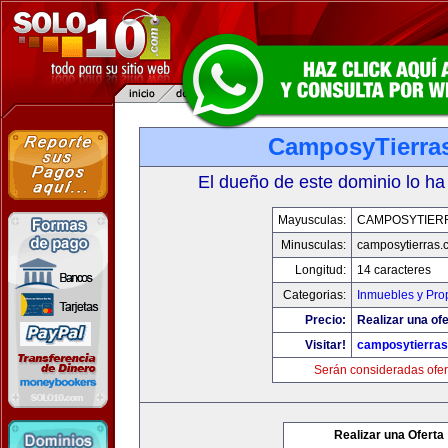
CamposyTierra
El dueño de este dominio lo ha
Mayusculas:
CAMPOSYTIER
Minusculas:
camposytierras.
Longitud:
14 caracteres
Categorias:
Inmuebles y Pro
Precio:
Realizar una ofe
Visitar!
camposytierra
Serán consideradas ofer
Realizar una Oferta