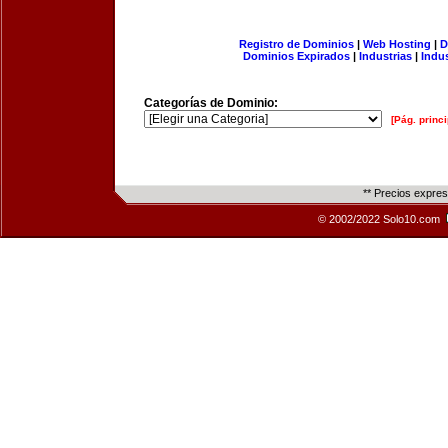
Registro de Dominios
|
Web Hosting
|
D
Dominios Expirados
|
Industrias
|
Indu
Categorías de Dominio:
[Pág. princi
** Precios expre
© 2002/2022 Solo10.com