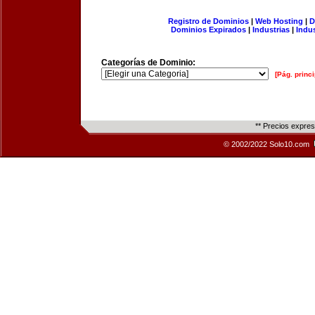
Registro de Dominios
|
Web Hosting
|
D
Dominios Expirados
|
Industrias
|
Indu
Categorías de Dominio:
[Pág. princi
** Precios expre
© 2002/2022 Solo10.com