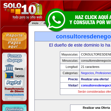
consultoresdenego
El dueño de este dominio lo ha
Mayusculas:
CONSULTORESDEN
Minusculas:
consultoresdenegoci
Longitud:
21 caracteres
Categorias:
Negocios
,
Profesione
Precio:
Realizar una oferta!
Visitar!
consultoresdenegoc
Serán consideradas ofer
Realizar una Oferta