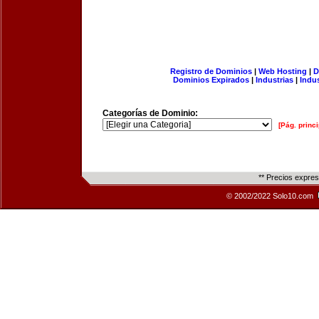
Registro de Dominios
|
Web Hosting
|
D
Dominios Expirados
|
Industrias
|
Indu
Categorías de Dominio:
[Pág. princi
** Precios expre
© 2002/2022 Solo10.com