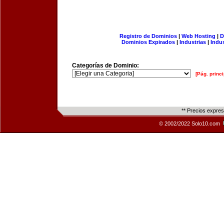
Registro de Dominios
|
Web Hosting
|
D
Dominios Expirados
|
Industrias
|
Indu
Categorías de Dominio:
[Pág. princi
** Precios expre
© 2002/2022 Solo10.com