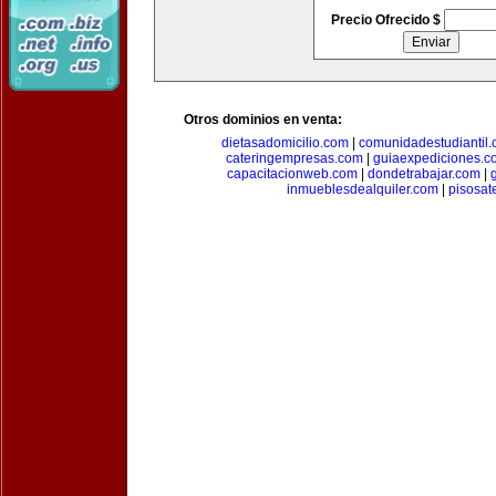
Precio Ofrecido $
Otros dominios en venta:
dietasadomicilio.com
|
comunidadestudiantil
cateringempresas.com
|
guiaexpediciones.c
capacitacionweb.com
|
dondetrabajar.com
|
inmueblesdealquiler.com
|
pisosat