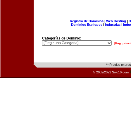
Registro de Dominios
|
Web Hosting
|
D
Dominios Expirados
|
Industrias
|
Indu
Categorías de Dominio:
[Pág. princi
** Precios expre
© 2002/2022 Solo10.com