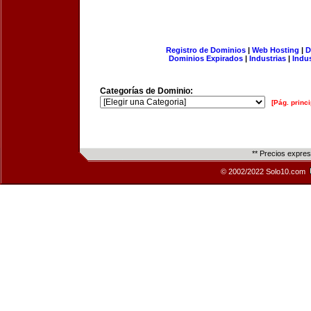
Registro de Dominios
|
Web Hosting
|
D
Dominios Expirados
|
Industrias
|
Indu
Categorías de Dominio:
[Pág. princi
** Precios expre
© 2002/2022 Solo10.com