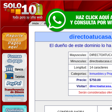
directoatucas
El dueño de este dominio lo ha
Mayusculas:
DIRECTOATUC
Minusculas:
directoatucasa.
Longitud:
14 caracteres
Categorias:
Inmuebles y Pr
Precio:
$750.00
Visitar!
directoatucasa
Serán consideradas ofer
R