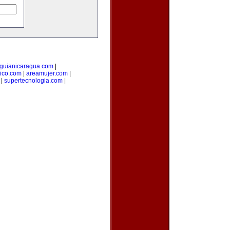
guianicaragua.com
|
ico.com
|
areamujer.com
|
|
supertecnologia.com
|