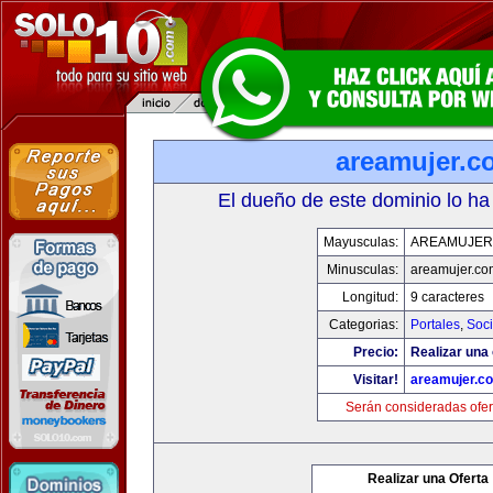
areamujer.c
El dueño de este dominio lo ha
Mayusculas:
AREAMUJER
Minusculas:
areamujer.co
Longitud:
9 caracteres
Categorias:
Portales
,
Soc
Precio:
Realizar una 
Visitar!
areamujer.c
Serán consideradas ofer
Realizar una Oferta