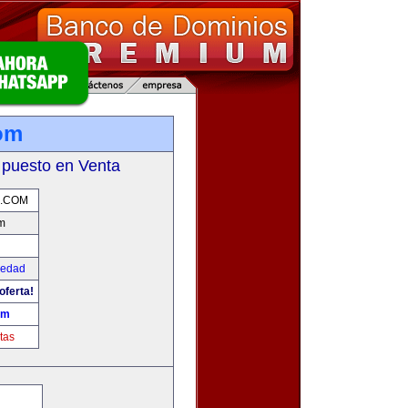
om
 puesto en Venta
.COM
m
iedad
oferta!
om
tas