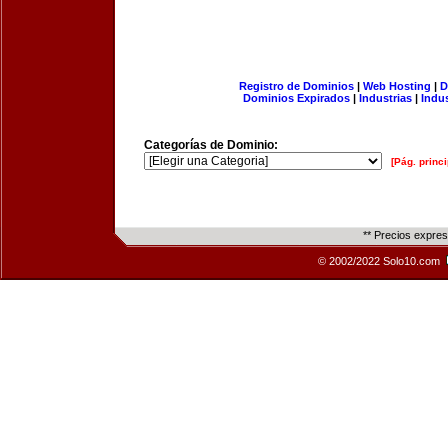
Registro de Dominios
|
Web Hosting
|
D
Dominios Expirados
|
Industrias
|
Indu
Categorías de Dominio:
[Pág. princi
** Precios expre
© 2002/2022 Solo10.com