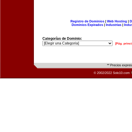
Registro de Dominios
|
Web Hosting
|
D
Dominios Expirados
|
Industrias
|
Indu
Categorías de Dominio:
[Pág. princi
** Precios expre
© 2002/2022 Solo10.com