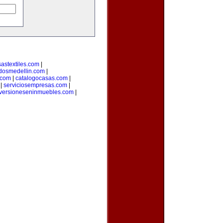
astextiles.com
|
adosmedellin.com
|
.com
|
catalogocasas.com
|
|
serviciosempresas.com
|
versioneseninmuebles.com
|