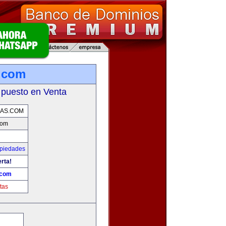
.com
 puesto en Venta
AS.COM
com
opiedades
erta!
.com
tas