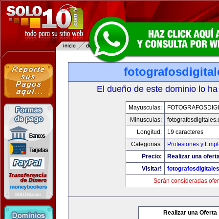
fotografosdigita
El dueño de este dominio lo ha
Mayusculas:
FOTOGRAFOSDIGI
Minusculas:
fotografosdigitales
Longitud:
19 caracteres
Categorias:
Profesiones y Emp
Precio:
Realizar una oferta
Visitar!
fotografosdigitale
Serán consideradas ofer
Realizar una Oferta