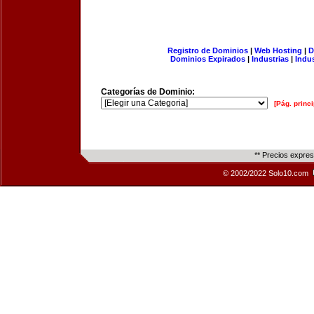
Registro de Dominios
|
Web Hosting
|
D
Dominios Expirados
|
Industrias
|
Indu
Categorías de Dominio:
[Pág. princi
** Precios expre
© 2002/2022 Solo10.com