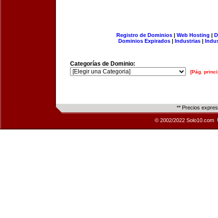
Registro de Dominios
|
Web Hosting
|
D
Dominios Expirados
|
Industrias
|
Indu
Categorías de Dominio:
[Pág. princi
** Precios expre
© 2002/2022 Solo10.com