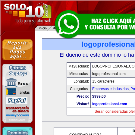
logoprofesiona
El dueño de este dominio lo ha
Mayusculas:
LOGOPROFESIONAL.CO
Minusculas:
logoprofesional.com
Longitud:
15 caracteres
Categorias:
Empresas e Industrias
,
Pr
Precio:
$999.00
Visitar!
logoprofesional.com
Serán consideradas ofer
R