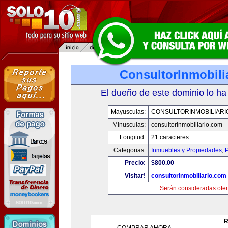
ConsultorInmobili
El dueño de este dominio lo ha
Mayusculas:
CONSULTORINMOBILIARI
Minusculas:
consultorinmobiliario.com
Longitud:
21 caracteres
Categorias:
Inmuebles y Propiedades
,
P
Precio:
$800.00
Visitar!
consultorinmobiliario.com
Serán consideradas ofer
R