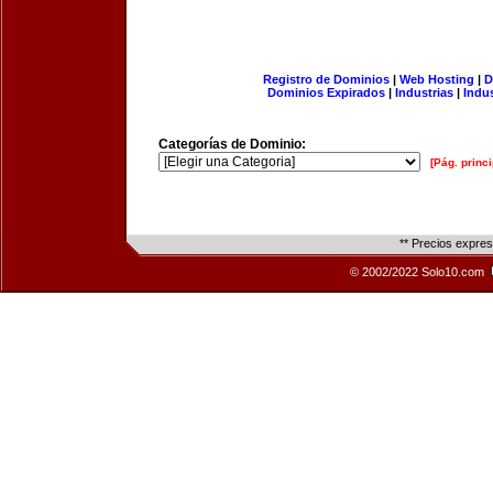
Registro de Dominios
|
Web Hosting
|
D
Dominios Expirados
|
Industrias
|
Indu
Categorías de Dominio:
[Pág. princi
** Precios expre
© 2002/2022 Solo10.com