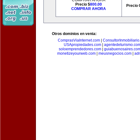
COMPRAR AHORA
Precio $
800.00
Precio 
COMPRAR AHORA
Otros dominios en venta:
ComprasViaInternet.com
|
ConsultorInmobiliari
USApropiedades.com
|
agentedeturismo.co
soloemprendedores.com
|
guiabuenosaires.co
monetizeyourweb.com
|
meusnegocios.com
|
adm