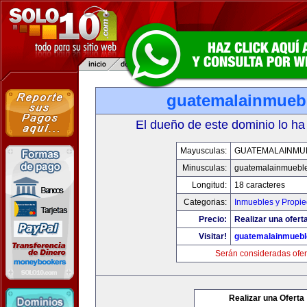
guatemalainmueb
El dueño de este dominio lo ha
Mayusculas:
GUATEMALAINMU
Minusculas:
guatemalainmuebl
Longitud:
18 caracteres
Categorias:
Inmuebles y Propi
Precio:
Realizar una oferta
Visitar!
guatemalainmueb
Serán consideradas ofer
Realizar una Oferta