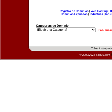
Registro de Dominios
|
Web Hosting
|
D
Dominios Expirados
|
Industrias
|
Indu
Categorías de Dominio:
[Pág. princi
** Precios expre
© 2002/2022 Solo10.com